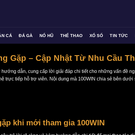
ẮN CÁ
ĐÁ GÀ
NỔ HŨ
THỂ THAO
XỔ SỐ
TIN TỨC
g Gặp – Cập Nhật Từ Nhu Cầu T
 hướng dẫn, cung cấp lời giải đáp chi tiết cho những vấn đề n
 hệ trực tiếp hỗ trợ viên. Nội dung mà 100WIN chia sẻ bên dưới 
ặp khi mới tham gia 100WIN