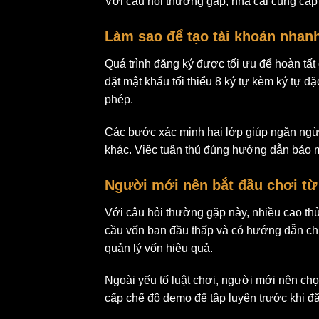
Với câu hỏi thường gặp, nhà cái cung cấp c
Làm sao để tạo tài khoản nhan
Quá trình đăng ký được tối ưu để hoàn tất
đặt mật khẩu tối thiểu 8 ký tự kèm ký tự 
phép.
Các bước xác minh hai lớp giúp ngăn ngừa 
khác. Việc tuân thủ đúng hướng dẫn bảo mật
Người mới nên bắt đầu chơi từ
Với câu hỏi thường gặp này, nhiều cao thủ
cầu vốn ban đầu thấp và có hướng dẫn chi 
quản lý vốn hiệu quả.
Ngoài yếu tố luật chơi, người mới nên ch
cấp chế độ demo để tập luyện trước khi đặt