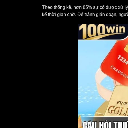
Theo thống kê, hơn 85% sự cố được xử lý t
kể thời gian chờ. Để tránh gián đoạn, ngườ