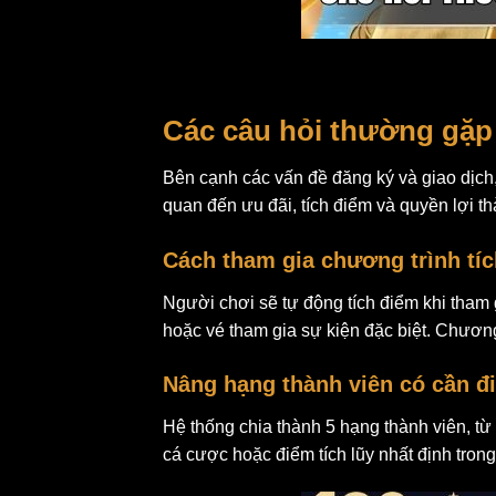
Các câu hỏi thường gặ
Bên cạnh các vấn đề đăng ký và giao dịch
quan đến ưu đãi, tích điểm và quyền lợi th
Cách tham gia chương trình tíc
Người chơi sẽ tự động tích điểm khi tham 
hoặc vé tham gia sự kiện đặc biệt. Chương
Nâng hạng thành viên có cần đi
Hệ thống chia thành 5 hạng thành viên, t
cá cược hoặc điểm tích lũy nhất định tron