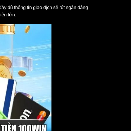
ầy đủ thông tin giao dịch sẽ rút ngắn đáng
iện lớn.