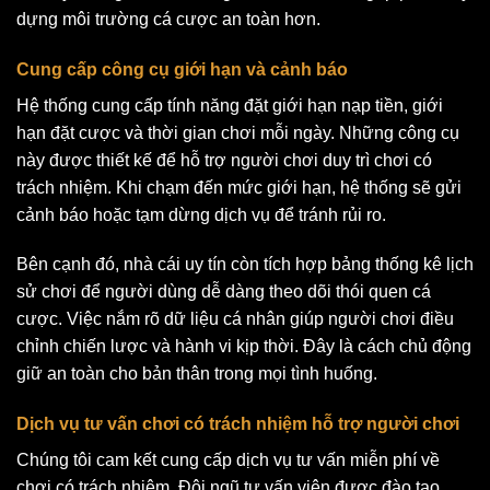
dựng môi trường cá cược an toàn hơn.
Cung cấp công cụ giới hạn và cảnh báo
Hệ thống cung cấp tính năng đặt giới hạn nạp tiền, giới
hạn đặt cược và thời gian chơi mỗi ngày. Những công cụ
này được thiết kế để hỗ trợ người chơi duy trì chơi có
trách nhiệm. Khi chạm đến mức giới hạn, hệ thống sẽ gửi
cảnh báo hoặc tạm dừng dịch vụ để tránh rủi ro.
Bên cạnh đó, nhà cái uy tín còn tích hợp bảng thống kê lịch
sử chơi để người dùng dễ dàng theo dõi thói quen cá
cược. Việc nắm rõ dữ liệu cá nhân giúp người chơi điều
chỉnh chiến lược và hành vi kịp thời. Đây là cách chủ động
giữ an toàn cho bản thân trong mọi tình huống.
Dịch vụ tư vấn chơi có trách nhiệm hỗ trợ người chơi
Chúng tôi cam kết cung cấp dịch vụ tư vấn miễn phí về
chơi có trách nhiệm. Đội ngũ tư vấn viên được đào tạo