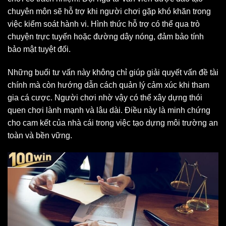
chuyên môn sẽ hỗ trợ khi người chơi gặp khó khăn trong
việc kiểm soát hành vi. Hình thức hỗ trợ có thể qua trò
chuyện trực tuyến hoặc đường dây nóng, đảm bảo tính
bảo mật tuyệt đối.
Những buổi tư vấn này không chỉ giúp giải quyết vấn đề tài
chính mà còn hướng dẫn cách quản lý cảm xúc khi tham
gia cá cược. Người chơi nhờ vậy có thể xây dựng thói
quen chơi lành mạnh và lâu dài. Điều này là minh chứng
cho cam kết của nhà cái trong việc tạo dựng môi trường an
toàn và bền vững.