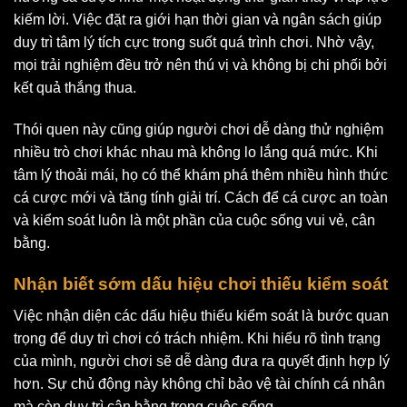
kiếm lời. Việc đặt ra giới hạn thời gian và ngân sách giúp
duy trì tâm lý tích cực trong suốt quá trình chơi. Nhờ vậy,
mọi trải nghiệm đều trở nên thú vị và không bị chi phối bởi
kết quả thắng thua.
Thói quen này cũng giúp người chơi dễ dàng thử nghiệm
nhiều trò chơi khác nhau mà không lo lắng quá mức. Khi
tâm lý thoải mái, họ có thể khám phá thêm nhiều hình thức
cá cược mới và tăng tính giải trí. Cách để cá cược an toàn
và kiểm soát luôn là một phần của cuộc sống vui vẻ, cân
bằng.
Nhận biết sớm dấu hiệu chơi thiếu kiểm soát
Việc nhận diện các dấu hiệu thiếu kiểm soát là bước quan
trọng để duy trì chơi có trách nhiệm. Khi hiểu rõ tình trạng
của mình, người chơi sẽ dễ dàng đưa ra quyết định hợp lý
hơn. Sự chủ động này không chỉ bảo vệ tài chính cá nhân
mà còn duy trì cân bằng trong cuộc sống.