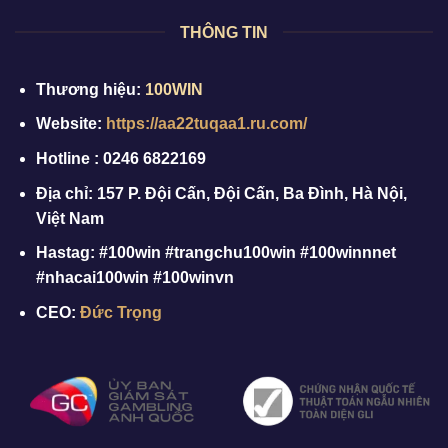
THÔNG TIN
Thương hiệu:
100WIN
Website:
https://aa22tuqaa1.ru.com/
Hotline : 0246 6822169
Địa chỉ: 157 P. Đội Cấn, Đội Cấn, Ba Đình, Hà Nội,
Việt Nam
Hastag: #100win #trangchu100win #100winnnet
#nhacai100win #100winvn
CEO:
Đức Trọng