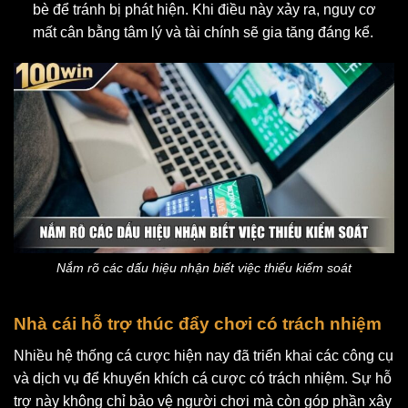
bè để tránh bị phát hiện. Khi điều này xảy ra, nguy cơ
mất cân bằng tâm lý và tài chính sẽ gia tăng đáng kể.
Nắm rõ các dấu hiệu nhận biết việc thiếu kiểm soát
Nhà cái hỗ trợ thúc đẩy chơi có trách nhiệm
Nhiều hệ thống cá cược hiện nay đã triển khai các công cụ
và dịch vụ để khuyến khích cá cược có trách nhiệm. Sự hỗ
trợ này không chỉ bảo vệ người chơi mà còn góp phần xây