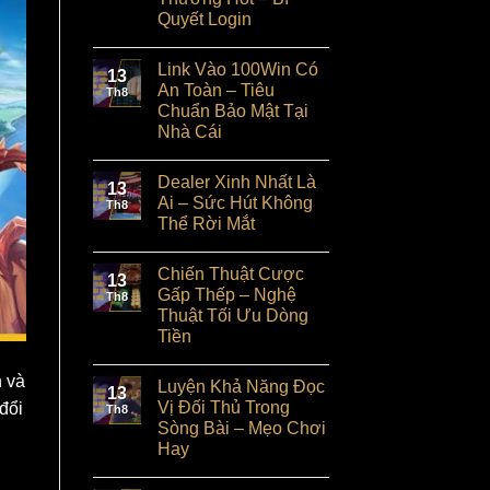
Quyết Login
Link Vào 100Win Có
13
An Toàn – Tiêu
Th8
Chuẩn Bảo Mật Tại
Nhà Cái
Dealer Xinh Nhất Là
13
Ai – Sức Hút Không
Th8
Thể Rời Mắt
Chiến Thuật Cược
13
Gấp Thếp – Nghệ
Th8
Thuật Tối Ưu Dòng
Tiền
h và
Luyện Khả Năng Đọc
13
Vị Đối Thủ Trong
đổi
Th8
Sòng Bài – Mẹo Chơi
Hay