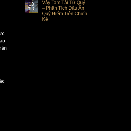
Vảy Tam Tài Tứ Quý
13
– Phân Tích Dấu Ấn
Th8
Quý Hiếm Trên Chiến
Kê
hực
tạo
phản
bác