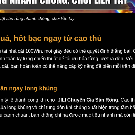
ật săn rồng nhanh chóng, chơi liền tay
quả, hốt bạc ngay từ cao thủ
g
tại nhà cái 100Win, mọi giây đều có thể quyết định thắng bại.
h toán kỹ từng chiến thuật để tối ưu hóa từng lượt ra đòn. Với
à cái, bạn hoàn toàn có thể nâng cấp kỹ năng để biến mỗi trận di
săn ngay long khủng
n tỷ lệ thành công khi chơi
JILI Chuyên Gia Săn Rồng
. Cao t
ủa long khủng và chỉ tung đòn khi chúng xuất hiện trong tầm b
u canh chuẩn, bạn không chỉ hạ được mục tiêu nhanh mà còn ti