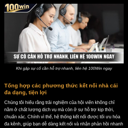
Khi gặp sự cố cần hỗ trợ nhanh, liên hệ 100Win ngay
Tổng hợp các phương thức kết nối nhà cái
đa dạng, tiện lợi
Chúng tôi hiểu rằng trải nghiệm của hội viên không chỉ
nằm ở chất lượng dịch vụ mà còn ở sự hỗ trợ kịp thời,
chuẩn xác. Chính vì thế, hệ thống kết nối được tối ưu hóa
đa kênh, giúp bạn dễ dàng kết nối và nhận phản hồi nhanh