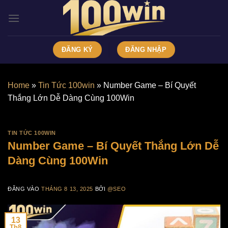
Bỏ
qua
nội
dung
ĐĂNG KÝ
ĐĂNG NHẬP
Home
»
Tin Tức 100win
»
Number Game – Bí Quyết
Thắng Lớn Dễ Dàng Cùng 100Win
TIN TỨC 100WIN
Number Game – Bí Quyết Thắng Lớn Dễ
Dàng Cùng 100Win
ĐĂNG VÀO
THÁNG 8 13, 2025
BỞI
@SEO
13
Th8