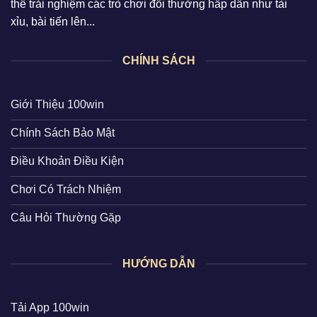
thể trải nghiệm các trò chơi đổi thưởng hấp dẫn như tài
xỉu, bài tiến lên...
CHÍNH SÁCH
Giới Thiệu 100win
Chính Sách Bảo Mật
Điều Khoản Điều Kiện
Chơi Có Trách Nhiệm
Câu Hỏi Thường Gặp
HƯỚNG DẪN
Tải App 100win