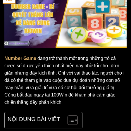
Number Game
đang trở thành một trong những trò cá
cược số được yêu thích nhất hiện nay nhờ lối chơi đơn
giản nhưng đầy kịch tính. Chỉ với vài thao tác, người chơi
đã có thể tham gia vào cuộc đua dự đoán những con số
may mắn, vừa giải trí vừa có cơ hội đổi thưởng giá trị.
Cùng bắt đầu ngay tại 100Win để khám phá cảm giác
chiến thắng đầy phấn khích.
NỘI DUNG BÀI VIẾT