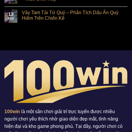
Vảy Tam Tài Tứ Quý – Phân Tích Dấu Ấn Quý
13
Hiếm Trên Chiến Kê
Th8
100win
là một sân chơi giải trí trực tuyến được nhiều
người chơi yêu thích nhờ giao diện đẹp mắt, tính năng
hiện đại và kho game phong phú. Tại đây, người chơi có