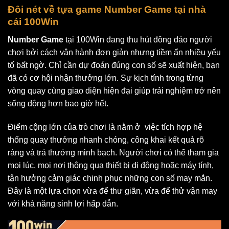
Đôi nét về tựa game Number Game tại nhà
cái 100Win
Number Game
tại 100Win đang thu hút đông đảo người
chơi bởi cách vận hành đơn giản nhưng tiềm ẩn nhiều yếu
tố bất ngờ. Chỉ cần dự đoán đúng con số sẽ xuất hiện, bạn
đã có cơ hội nhận thưởng lớn. Sự kịch tính trong từng
vòng quay cùng giao diện hiện đại giúp trải nghiệm trở nên
sống động hơn bao giờ hết.
Điểm cộng lớn của trò chơi là nằm ở việc tích hợp hệ
thống quay thưởng nhanh chóng, công khai kết quả rõ
ràng và trả thưởng minh bạch. Người chơi có thể tham gia
mọi lúc, mọi nơi thông qua thiết bị di động hoặc máy tính,
tận hưởng cảm giác chinh phục những con số may mắn.
Đây là một lựa chọn vừa để thư giãn, vừa để thử vận may
với khả năng sinh lợi hấp dẫn.