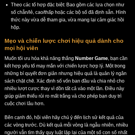
Theo các tổ hợp đặc biệt: Bao gồm các lựa chọn như
số chẵn/lẻ, cao/thấp hoặc các bộ số đã định sẵn. Hình
thức này vừa dễ tham gia, vừa mang lại cảm giác hồi
hộp.
Mẹo và chiến lược chơi hiệu quả dành cho
mọi hội viên
Muốn tối ưu hóa khả năng thắng
Number Game
, bạn cần
kết hợp yếu tố may mắn với chiến lược hợp lý. Một trong
những bí quyết đơn giản nhưng hiệu quả là quản lý ngân
sách chặt chẽ. Xác định số vốn ban đầu và chia nhỏ cho
nhiều lượt cược thay vì dồn tất cả vào một lần. Điều này
giúp giảm thiểu rủi ro mất trắng và cho phép bạn duy trì
cuộc chơi lâu hơn.
Bên cạnh đó, hội viên hãy chú ý đến lịch sử kết quả của
các vòng trước. Dù kết quả mỗi vòng là ngẫu nhiên, nhiều
người vẫn tìm thấy quy luật lặp lại của một số con số nhất