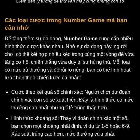
Điểm đến lý tưởng để thử vận may cùng những con số
Các loại cược trong Number Game mà bạn
cần nhớ
Để tăng thêm sự đa dạng,
Number Game
cung cấp nhiều
hình thức cược khác nhau. Nhờ sự đa dạng này, người
chơi có thể kết hợp nhiều kèo trong cùng một vòng để vừa
tăng cơ hội chiến thắng vừa duy trì sự hứng thú. Mỗi loại
có mức trả thưởng và độ rủi ro riêng, bạn có thể linh hoạt
lựa chọn theo chiến lược cá nhân:
Cược theo kết quả số chính xác: Người chơi dự đoán
chính xác con số sẽ xuất hiện. Đây là hình thức có mức
thưởng cao nhất nhưng tỉ lệ trúng thấp hơn.
Hình thức khoảng số: Thay vì đoán chính xác một số,
bạn chọn một khoảng nhất định, ví dụ từ 1-5 hoặc 6-9.
Xác suất trúng cao hơn, mức thưởng vừa phải.