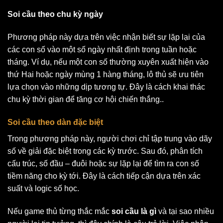
Soi cầu theo chu kỳ ngày
Phương pháp này dựa trên việc nhận biết sự lặp lại của
các con số vào một số ngày nhất định trong tuần hoặc
tháng. Ví dụ, nếu một con số thường xuyên xuất hiện vào
thứ Hai hoặc ngày mùng 1 hàng tháng, lô thủ sẽ ưu tiên
lựa chọn vào những dịp tương tự. Đây là cách khai thác
chu kỳ thời gian để tăng cơ hội chiến thắng..
Soi cầu theo dàn đặc biệt
Trong phương pháp này, người chơi chỉ tập trung vào dãy
số về giải đặc biệt trong các kỳ trước. Sau đó, phân tích
cấu trúc, số đầu – đuôi hoặc sự lặp lại để tìm ra con số
tiềm năng cho kỳ tới. Đây là cách tiếp cận dựa trên xác
suất và logic số học.
Nếu game thủ từng thắc mắc
soi cầu là gì
và tại sao nhiều