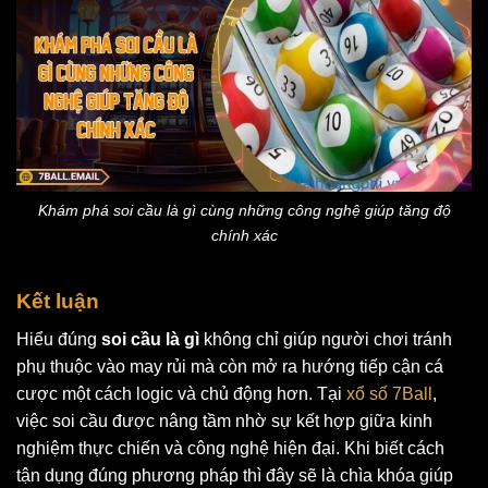
Khám phá soi cầu là gì cùng những công nghệ giúp tăng độ
chính xác
Kết luận
Hiểu đúng
soi cầu là gì
không chỉ giúp người chơi tránh
phụ thuộc vào may rủi mà còn mở ra hướng tiếp cận cá
cược một cách logic và chủ động hơn. Tại
xổ số 7Ball
,
việc soi cầu được nâng tầm nhờ sự kết hợp giữa kinh
nghiệm thực chiến và công nghệ hiện đại. Khi biết cách
tận dụng đúng phương pháp thì đây sẽ là chìa khóa giúp