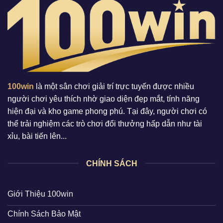
100win
là một sân chơi giải trí trực tuyến được nhiều
người chơi yêu thích nhờ giao diện đẹp mắt, tính năng
hiện đại và kho game phong phú. Tại đây, người chơi có
thể trải nghiệm các trò chơi đổi thưởng hấp dẫn như tài
xỉu, bài tiến lên...
CHÍNH SÁCH
Giới Thiệu 100win
Chính Sách Bảo Mật