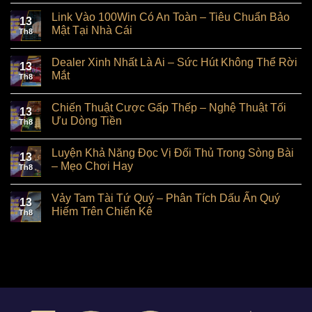
Link Vào 100Win Có An Toàn – Tiêu Chuẩn Bảo
13
Mật Tại Nhà Cái
Th8
Dealer Xinh Nhất Là Ai – Sức Hút Không Thể Rời
13
Mắt
Th8
Chiến Thuật Cược Gấp Thếp – Nghệ Thuật Tối
13
Ưu Dòng Tiền
Th8
Luyện Khả Năng Đọc Vị Đối Thủ Trong Sòng Bài
13
– Mẹo Chơi Hay
Th8
Vảy Tam Tài Tứ Quý – Phân Tích Dấu Ấn Quý
13
Hiếm Trên Chiến Kê
Th8