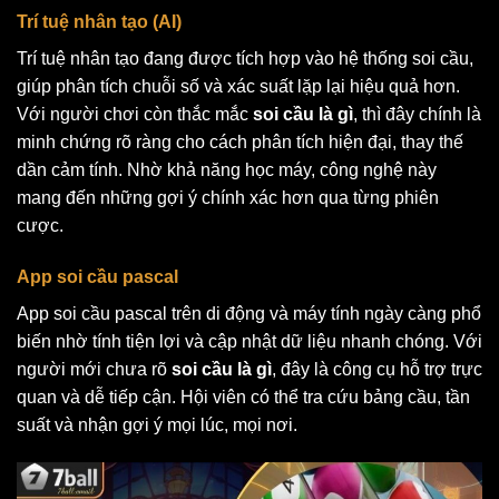
Trí tuệ nhân tạo (AI)
Trí tuệ nhân tạo đang được tích hợp vào hệ thống soi cầu,
giúp phân tích chuỗi số và xác suất lặp lại hiệu quả hơn.
Với người chơi còn thắc mắc
soi cầu là gì
, thì đây chính là
minh chứng rõ ràng cho cách phân tích hiện đại, thay thế
dần cảm tính. Nhờ khả năng học máy, công nghệ này
mang đến những gợi ý chính xác hơn qua từng phiên
cược.
App soi cầu pascal
App soi cầu pascal trên di động và máy tính ngày càng phổ
biến nhờ tính tiện lợi và cập nhật dữ liệu nhanh chóng. Với
người mới chưa rõ
soi cầu là gì
, đây là công cụ hỗ trợ trực
quan và dễ tiếp cận. Hội viên có thể tra cứu bảng cầu, tần
suất và nhận gợi ý mọi lúc, mọi nơi.