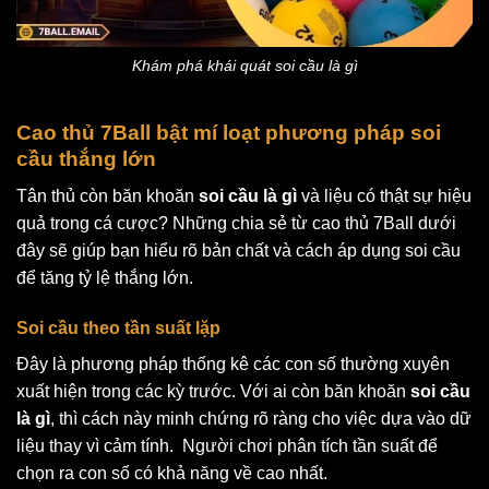
Khám phá khái quát soi cầu là gì
Cao thủ 7Ball bật mí loạt phương pháp soi
cầu thắng lớn
Tân thủ còn băn khoăn
soi cầu là gì
và liệu có thật sự hiệu
quả trong cá cược? Những chia sẻ từ cao thủ 7Ball dưới
đây sẽ giúp bạn hiểu rõ bản chất và cách áp dụng soi cầu
để tăng tỷ lệ thắng lớn.
Soi cầu theo tần suất lặp
Đây là phương pháp thống kê các con số thường xuyên
xuất hiện trong các kỳ trước. Với ai còn băn khoăn
soi cầu
là gì
, thì cách này minh chứng rõ ràng cho việc dựa vào dữ
liệu thay vì cảm tính. Người chơi phân tích tần suất để
chọn ra con số có khả năng về cao nhất.