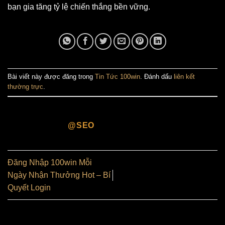
bạn gia tăng tỷ lệ chiến thắng bền vững.
Bài viết này được đăng trong
Tin Tức 100win
. Đánh dấu
liên kết
thường trực
.
@SEO
Đăng Nhập 100win Mỗi
Ngày Nhận Thưởng Hot – Bí
Quyết Login