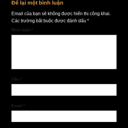
Để lại một bình luận
Email của bạn sẽ không được hiển thị công khai.
Các trường bắt buộc được đánh dấu
*
Bình luận
*
Tên
*
Email
*