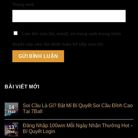
Trang web
Lưu tên của tôi, email, và trang web trong trình
duyệt này cho lần bình luận kế tiếp của tôi.
BÀI VIẾT MỚI
Soi Cầu Là Gì? Bật Mí Bí Quyết Soi Cầu Đỉnh Cao
14
Tại 7Ball
Th10
Đăng Nhập 100win Mỗi Ngày Nhận Thưởng Hot –
13
Bí Quyết Login
Th8