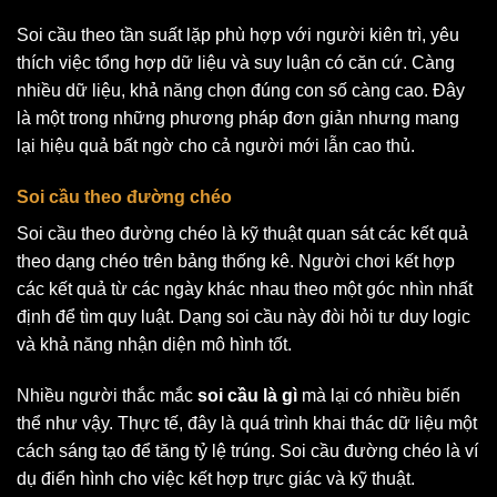
Soi cầu theo tần suất lặp phù hợp với người kiên trì, yêu
thích việc tổng hợp dữ liệu và suy luận có căn cứ. Càng
nhiều dữ liệu, khả năng chọn đúng con số càng cao. Đây
là một trong những phương pháp đơn giản nhưng mang
lại hiệu quả bất ngờ cho cả người mới lẫn cao thủ.
Soi cầu theo đường chéo
Soi cầu theo đường chéo là kỹ thuật quan sát các kết quả
theo dạng chéo trên bảng thống kê. Người chơi kết hợp
các kết quả từ các ngày khác nhau theo một góc nhìn nhất
định để tìm quy luật. Dạng soi cầu này đòi hỏi tư duy logic
và khả năng nhận diện mô hình tốt.
Nhiều người thắc mắc
soi cầu là gì
mà lại có nhiều biến
thể như vậy. Thực tế, đây là quá trình khai thác dữ liệu một
cách sáng tạo để tăng tỷ lệ trúng. Soi cầu đường chéo là ví
dụ điển hình cho việc kết hợp trực giác và kỹ thuật.