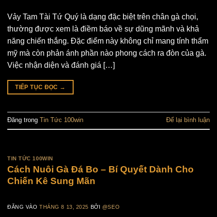
Vảy Tam Tài Tứ Quý là dạng đặc biệt trên chân gà chọi,
thường được xem là điềm báo về sự dũng mãnh và khả
năng chiến thắng. Đặc điểm này không chỉ mang tính thẩm
mỹ mà còn phản ánh phần nào phong cách ra đòn của gà.
Việc nhận diện và đánh giá […]
TIẾP TỤC ĐỌC
→
Đăng trong
Tin Tức 100win
Để lại bình luận
TIN TỨC 100WIN
Cách Nuôi Gà Đá Bo – Bí Quyết Dành Cho
Chiến Kê Sung Mãn
ĐĂNG VÀO
THÁNG 8 13, 2025
BỞI
@SEO