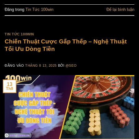
Đăng trong
Tin Tức 100win
Để lại bình luận
TIN TỨC 100WIN
Chiến Thuật Cược Gấp Thếp – Nghệ Thuật
Tối Ưu Dòng Tiền
ĐĂNG VÀO
THÁNG 8 13, 2025
BỞI
@SEO
13
Th8