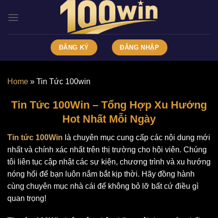
Bỏ
qua
nội
dung
ĐĂNG KÝ
ĐĂNG NHẬP
Home
»
Tin Tức 100win
Tin Tức 100Win – Tổng Hợp Xu Hướng
Hot Nhất Mỗi Ngày
Tin tức 100Win
là chuyên mục cung cấp các nội dung mới
nhất và chính xác nhất trên thị trường cho hội viên. Chúng
tôi liên tục cập nhật các sự kiện, chương trình và xu hướng
nóng hổi để bạn luôn nắm bắt kịp thời. Hãy đồng hành
cùng chuyên mục nhà cái để không bỏ lỡ bất cứ điều gì
quan trọng!