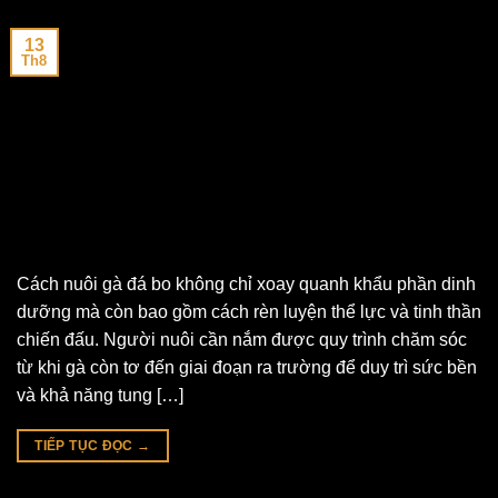
13
Th8
Cách nuôi gà đá bo không chỉ xoay quanh khẩu phần dinh
dưỡng mà còn bao gồm cách rèn luyện thể lực và tinh thần
chiến đấu. Người nuôi cần nắm được quy trình chăm sóc
từ khi gà còn tơ đến giai đoạn ra trường để duy trì sức bền
và khả năng tung […]
TIẾP TỤC ĐỌC
→