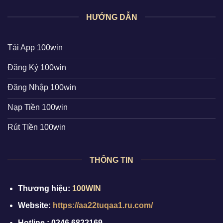
HƯỚNG DẪN
Tải App 100win
Đăng Ký 100win
Đăng Nhập 100win
Nạp Tiền 100win
Rút TIền 100win
THÔNG TIN
Thương hiệu:
100WIN
Website:
https://aa22tuqaa1.ru.com/
Hotline : 0246 6822169