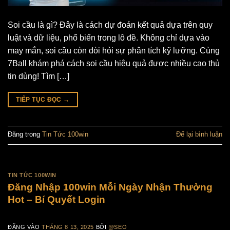
Soi cầu là gì? Đây là cách dự đoán kết quả dựa trên quy
luật và dữ liệu, phổ biến trong lô đề. Không chỉ dựa vào
may mắn, soi cầu còn đòi hỏi sự phân tích kỹ lưỡng. Cùng
7Ball khám phá cách soi cầu hiệu quả được nhiều cao thủ
tin dùng! Tìm […]
TIẾP TỤC ĐỌC
→
Đăng trong
Tin Tức 100win
Để lại bình luận
TIN TỨC 100WIN
Đăng Nhập 100win Mỗi Ngày Nhận Thưởng
Hot – Bí Quyết Login
ĐĂNG VÀO
THÁNG 8 13, 2025
BỞI
@SEO