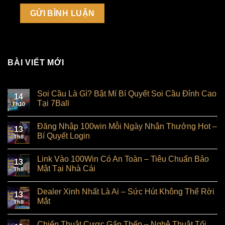
BÀI VIẾT MỚI
Soi Cầu Là Gì? Bật Mí Bí Quyết Soi Cầu Đỉnh Cao
14
Tại 7Ball
Th10
Đăng Nhập 100win Mỗi Ngày Nhận Thưởng Hot –
13
Bí Quyết Login
Th8
Link Vào 100Win Có An Toàn – Tiêu Chuẩn Bảo
13
Mật Tại Nhà Cái
Th8
Dealer Xinh Nhất Là Ai – Sức Hút Không Thể Rời
13
Mắt
Th8
Chiến Thuật Cược Gấp Thếp – Nghệ Thuật Tối