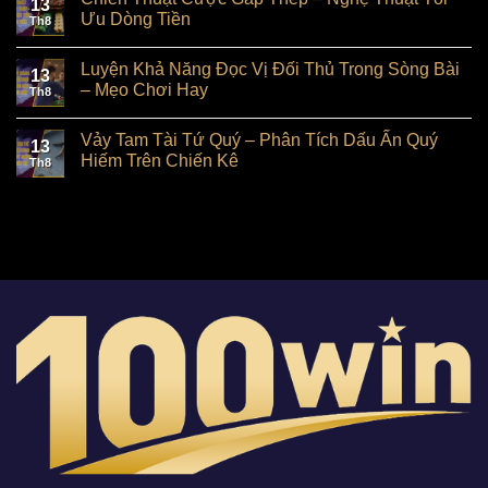
13
Ưu Dòng Tiền
Th8
Luyện Khả Năng Đọc Vị Đối Thủ Trong Sòng Bài
13
– Mẹo Chơi Hay
Th8
Vảy Tam Tài Tứ Quý – Phân Tích Dấu Ấn Quý
13
Hiếm Trên Chiến Kê
Th8