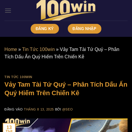
Bỏ
qua
nội
dung
ĐĂNG KÝ
ĐĂNG NHẬP
Home
»
Tin Tức 100win
»
Vảy Tam Tài Tứ Quý – Phân
Tích Dấu Ấn Quý Hiếm Trên Chiến Kê
TIN TỨC 100WIN
Vảy Tam Tài Tứ Quý – Phân Tích Dấu Ấn
Quý Hiếm Trên Chiến Kê
ĐĂNG VÀO
THÁNG 8 13, 2025
BỞI
@SEO
13
Th8