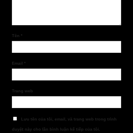
Tên
*
Email
*
Trang web
Lưu tên của tôi, email, và trang web trong trình
duyệt này cho lần bình luận kế tiếp của tôi.